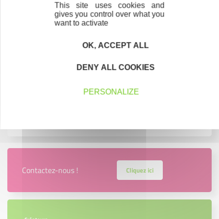
This site uses cookies and
Les membres du Bureau
gives you control over what you
want to activate
Les Chargé(e)s de Mission des Communautés de
Communes adhérentes
OK, ACCEPT ALL
Notre Territoire
DENY ALL COOKIES
Nous les avons accompagnés dans leur projet
PERSONALIZE
Nos partenaires
Contactez-nous !
Cliquez ici