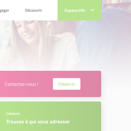
ger
Découvrir
gager
Découvrir
Espace Info
Espace Info
Contactez-nous !
Cliquez ici
Créateurs
Trouvez à qui vous adresser