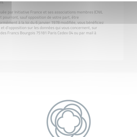
es.
tuée par Initiative France et ses associations membres (CNIL
t pourront, sauf opposition de votre part, être
rmément à la loi du 6 janvier 1978 modifiée, vous bénéficiez
on et d’opposition sur les données qui vous concernent, sur
ue des Francs Bourgois 75181 Paris Cedex 04 ou par mail à