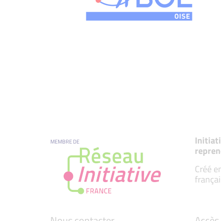
Initia
MEMBRE DE
repren
Créé en
françai
Nous contacter
Accès 