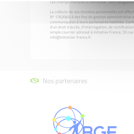
Les champs marqués d'une étoile* sont obligatoir
La collecte de vos données personnelles est effec
Nº 1762064) à des fins de gestion administrative e
communiquées à leurs partenaires habilités. Confo
d’un droit d'accès, d’interrogation, de rectificati
simple courrier adressé à Initiative France, 55 r
info@initiative-france.fr.
Nos partenaires