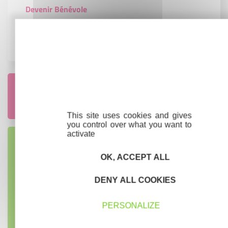
Devenir Bénévole
Devenir une entreprise remarquable
Contactez-nous !
Cliquez ici
This site uses cookies and gives
you control over what you want to
activate
Créateurs
OK, ACCEPT ALL
Trouvez à qui vous adresser
DENY ALL COOKIES
Créateurs, repreneurs, vos interlocuteurs en
région.
PERSONALIZE
En savoir plus